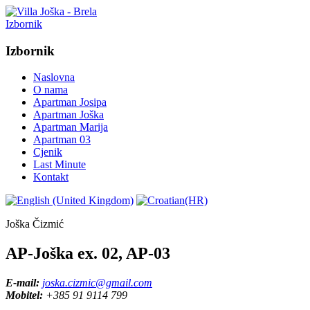
Izbornik
Izbornik
Naslovna
O nama
Apartman Josipa
Apartman Joška
Apartman Marija
Apartman 03
Cjenik
Last Minute
Kontakt
Joška Čizmić
AP-Joška ex. 02, AP-03
E-mail:
joska.cizmic@gmail.com
Mobitel:
+385 91 9114 799