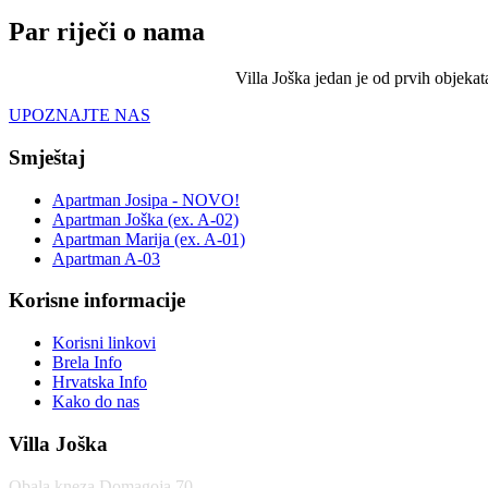
Par riječi o nama
Villa Joška jedan je od prvih objeka
UPOZNAJTE NAS
Smještaj
Apartman Josipa - NOVO!
Apartman Joška (ex. A-02)
Apartman Marija (ex. A-01)
Apartman A-03
Korisne informacije
Korisni linkovi
Brela Info
Hrvatska Info
Kako do nas
Villa Joška
Obala kneza Domagoja 70