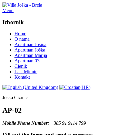
Menu
Izbornik
Home
O nama
Apartman Josipa
Apartman Joška
Apartman Marija
Apartman 03
Cjenik
Last Minute
Kontakt
Joska Cizmic
AP-02
Mobile Phone Number:
+385 91 9114 799
Fill out the form and send a message