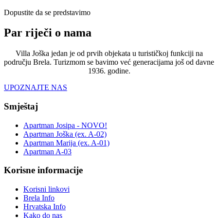
Dopustite da se predstavimo
Par riječi o nama
Villa Joška jedan je od prvih objekata u turističkoj funkciji na
području Brela. Turizmom se bavimo već generacijama još od davne
1936. godine.
UPOZNAJTE NAS
Smještaj
Apartman Josipa - NOVO!
Apartman Joška (ex. A-02)
Apartman Marija (ex. A-01)
Apartman A-03
Korisne informacije
Korisni linkovi
Brela Info
Hrvatska Info
Kako do nas