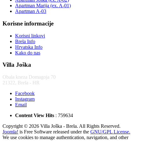
Apartman Marija (ex. A-01)
Apartman A-03
Korisne informacije
Korisni linkovi
Brela Info
Hrvatska Info
Kako do nas
Villa Joška
Obala kneza Domagoja 70
21322, Brela - HR
Facebook
Instagram
Email
Content View Hits
: 759634
Copyright © 2026 Villa Joška - Brela. All Rights Reserved.
Joomla!
is Free Software released under the
GNU/GPL License.
We use cookies to manage authentication, navigation, and other