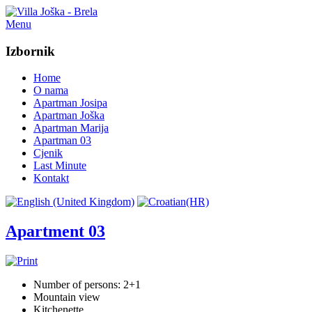
Menu
Izbornik
Home
O nama
Apartman Josipa
Apartman Joška
Apartman Marija
Apartman 03
Cjenik
Last Minute
Kontakt
Apartment 03
Number of persons: 2+1
Mountain view
Kitchenette