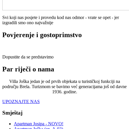
Svi koji nas posjete i provedu kod nas odmor - vrate se opet - jer
izgradili smo ono najvažnije
Povjerenje i gostoprimstvo
Dopustite da se predstavimo
Par riječi o nama
Villa Joška jedan je od prvih objekata u turističkoj funkciji na
području Brela. Turizmom se bavimo već generacijama još od davne
1936. godine.
UPOZNAJTE NAS
Smještaj
Apartman Josipa - NOVO!
Apartman Joška (ex. A-02)