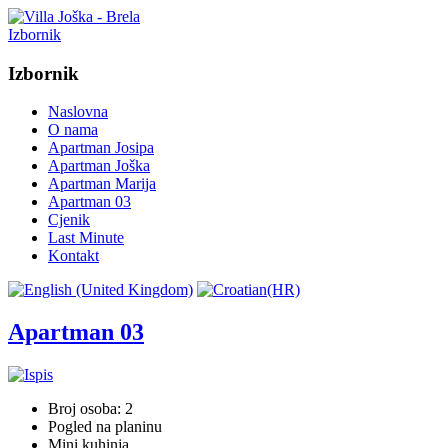
Izbornik
Izbornik
Naslovna
O nama
Apartman Josipa
Apartman Joška
Apartman Marija
Apartman 03
Cjenik
Last Minute
Kontakt
Apartman 03
Broj osoba: 2
Pogled na planinu
Mini kuhinja