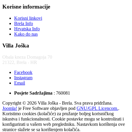
Korisne informacije
Korisni linkovi
Brela Info
Hrvatska Info
Kako do nas
Villa Joška
Obala kneza Domagoja 70
21322, Brela - HR
Facebook
Instagram
Email
Posjete Sadržajima
: 760081
Copyright © 2026 Villa Joška - Brela. Sva prava pridržana.
Joomla!
je Free Software objavljen pod
GNU/GPL Licencom.
.
Koristimo cookies (kolačiće) za pružanje boljeg korisničkog
iskustva i funkcionalnosti. Cookie postavke mogu se kontrolirati i
konfigurirati u vašem web pregledniku. Nastavkom korištenja ove
stranice slažete se sa korištenjem kolačića.