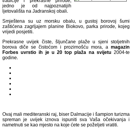
tradicije i prekrasne prirode,
jedno je od najpoznatijih
ljetovališta na Jadranskoj obali.
Smještena su uz morsku obalu, u gustoj borovoj šumi
zaštićena zagrljajem planine Biokovo, parka prirode, kojeg
vrijedi posjetiti.
Prekrasne uvijek čiste, šljunčane plaže u sjeni stoljetnih
borova diče se čistoćom i prozirnošću mora, a
magazin
Forbes uvrstio ih je u 20 top plaža na svijetu
2004-te
godine.
Ovaj mali mediteranski raj, biser Dalmacije i šampion turizma
spreman je uvijek iznova ispuniti sva Vaša očekivanja i
nametnuti se kao mjesto na koje ćete se poželjeti vratiti.